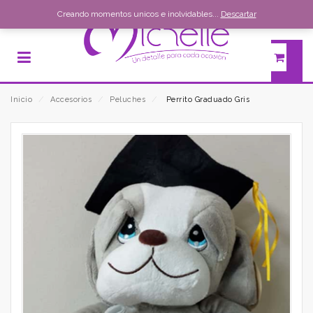
Creando momentos unicos e inolvidables...
Descartar
Inicio
⁄
Accesorios
⁄
Peluches
⁄
Perrito Graduado Gris