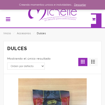
Creando momentos unicos e inolvidables...
Descartar
Inicio
⁄
Accesorios
⁄
Dulces
DULCES
Mostrando el único resultado