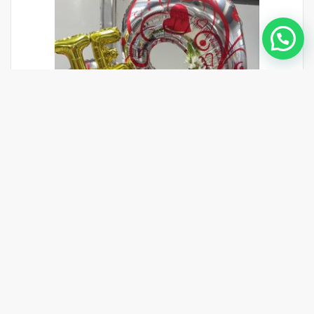
Globo corazón con rosas y Champán
132.00
$
SELECCIONAR OPCIONES