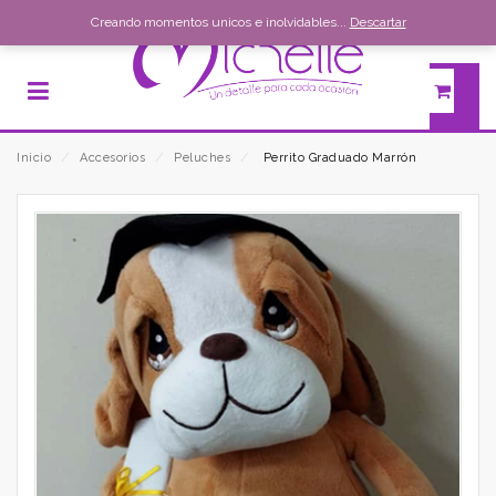
Creando momentos unicos e inolvidables...
Descartar
Inicio
⁄
Accesorios
⁄
Peluches
⁄
Perrito Graduado Marrón