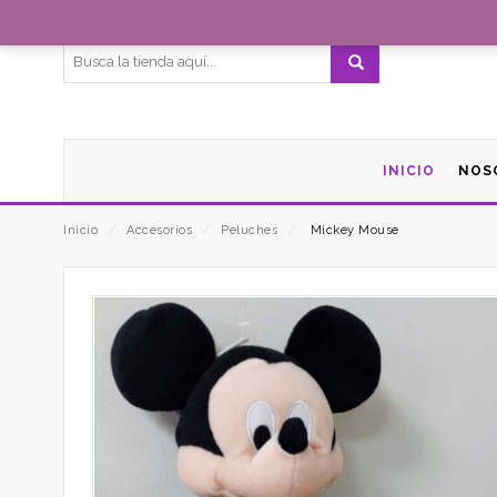
Bienvenidos a FloresMichelle
INICIO
NOS
Inicio
⁄
Accesorios
⁄
Peluches
⁄
Mickey Mouse