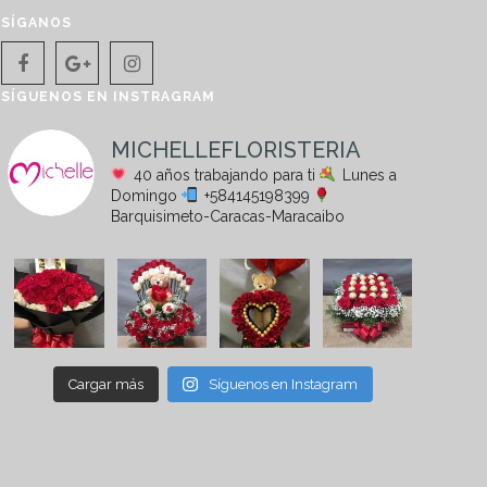
SÍGANOS
SÍGUENOS EN INSTRAGRAM
MICHELLEFLORISTERIA
40 años trabajando para ti
Lunes a
Domingo
+584145198399
Barquisimeto-Caracas-Maracaibo
Cargar más
Síguenos en Instagram