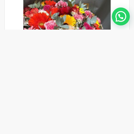
Ramillete Mixto de Rosas, Gerberas y Claveles
82.00
$
SELECCIONAR OPCIONES