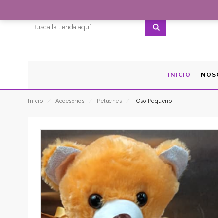
Bienvenidos a FloresMichelle
INICIO
NOS
Inicio
⁄
Accesorios
⁄
Peluches
⁄
Oso Pequeño